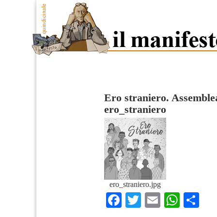
Ero straniero. Assemblea
ero_straniero
ero_straniero.jpg
Facebook
Twitter
Email
What
Co