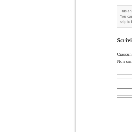
This en
You can
skip to
Scriv
Ciascun
Non son