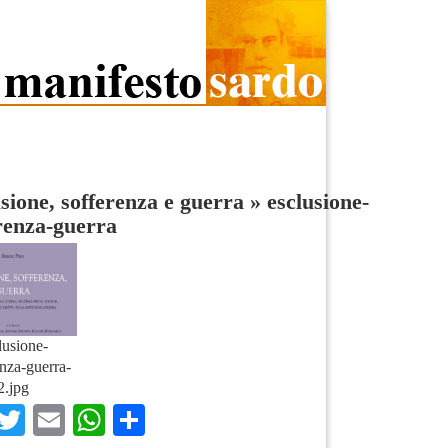
sione, sofferenza e guerra
»
esclusione-
renza-guerra
lusione-
enza-guerra-
2.jpg
Facebook
Twitter
Email
WhatsApp
Condividi