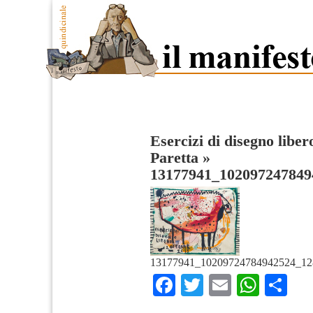
Esercizi di disegno libe
Paretta
»
13177941_102097247849
13177941_10209724784942524_12
Facebook
Twitter
Email
What
Co