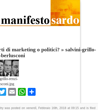
ti di marketing o politici?
»
salvini-grillo-
-berlusconi
grillo-renzi-
usconi.jpg
Facebook
Twitter
Email
WhatsApp
Condividi
try was posted on venerdì, Febbraio 16th, 2018 at 09:15 and is filed