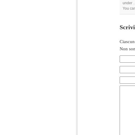
under .
You can
Scriv
Ciascun
Non son