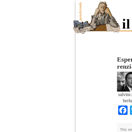
Esper
renzi
salvini-
berl
This en