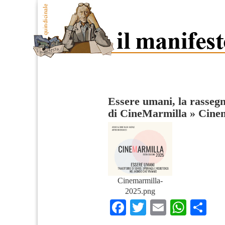
Essere umani, la rassegn
di CineMarmilla
»
Cinem
Cinemarmilla-
2025.png
Facebook
Twitter
Email
What
Co