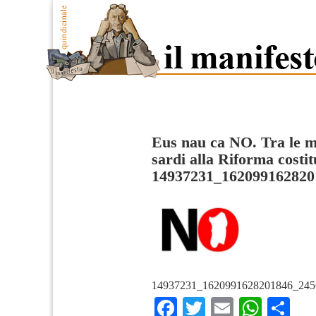
Eus nau ca NO. Tra le mi
sardi alla Riforma costit
14937231_162099162820
14937231_1620991628201846_245
Facebook
Twitter
Email
What
Co