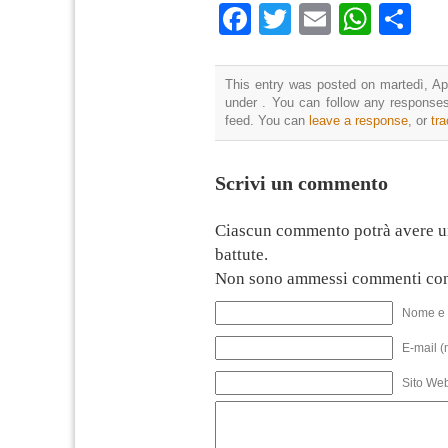
Facebook
Twitter
Email
What
Co
This entry was posted on martedì, Apr
under . You can follow any responses
feed. You can
leave a response
, or
tr
Scrivi un commento
Ciascun commento potrà avere u
battute.
Non sono ammessi commenti con
Nome e 
E-mail (
Sito We