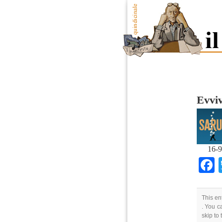
Evvi
16-9
This en
. You c
skip to