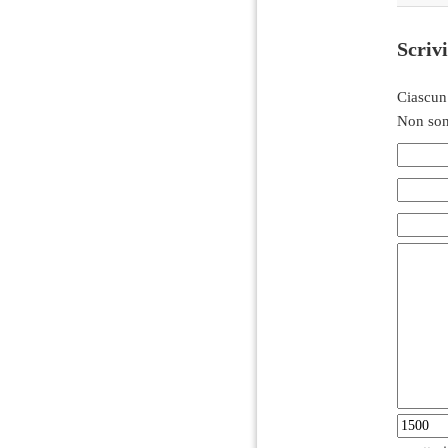
Scriv
Ciascun
Non son