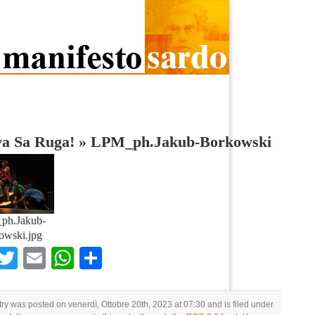
va Sa Ruga!
»
LPM_ph.Jakub-Borkowski
ph.Jakub-
owski.jpg
Facebook
Twitter
Email
WhatsApp
Condividi
try was posted on venerdì, Ottobre 20th, 2023 at 07:30 and is filed under