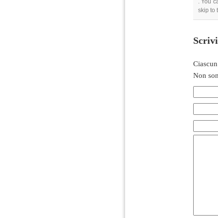
. You c
skip to
Scriv
Ciascun
Non son