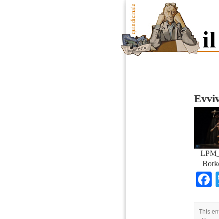
Evvi
LPM_
Bork
This en