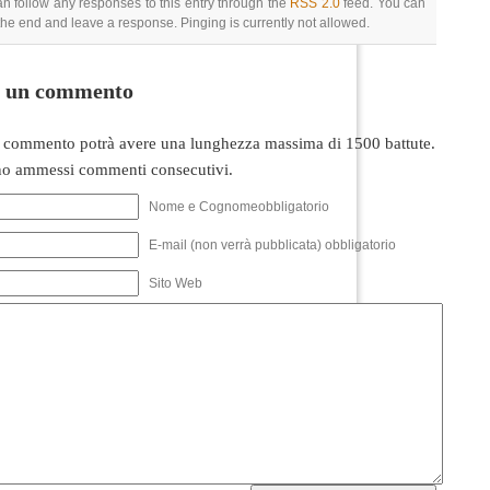
an follow any responses to this entry through the
RSS 2.0
feed. You can
 the end and leave a response. Pinging is currently not allowed.
i un commento
 commento potrà avere una lunghezza massima di 1500 battute.
o ammessi commenti consecutivi.
Nome e Cognomeobbligatorio
E-mail (non verrà pubblicata) obbligatorio
Sito Web