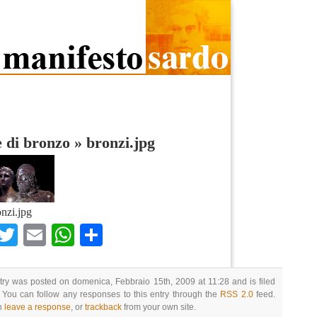
 di bronzo
»
bronzi.jpg
onzi.jpg
Facebook
Twitter
Email
WhatsApp
Condividi
try was posted on domenica, Febbraio 15th, 2009 at 11:28 and is filed
 You can follow any responses to this entry through the
RSS 2.0
feed.
n
leave a response
, or
trackback
from your own site.