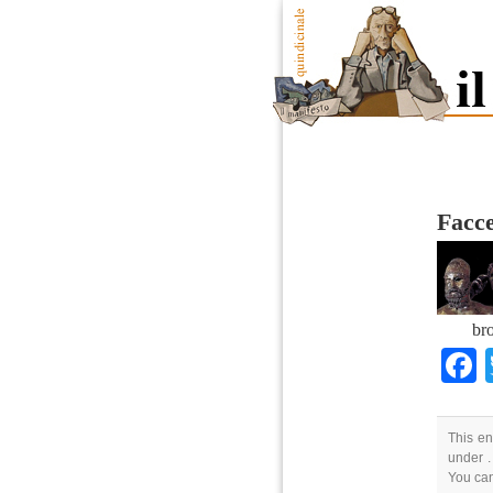
Facce
br
This en
under .
You ca