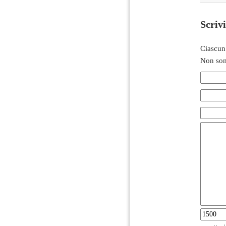
Scriv
Ciascun
Non son