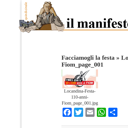
Facciamogli la festa
»
Lo
Fiom_page_001
Locandina-Festa-
110-anni-
Fiom_page_001.jpg
Facebook
Twitter
Email
What
Co