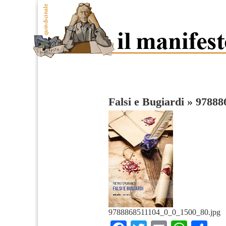
Falsi e Bugiardi
»
97888
9788868511104_0_0_1500_80.jpg