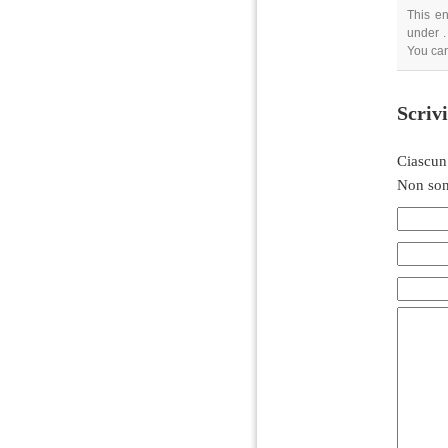
This en
under .
You ca
Scriv
Ciascun
Non son