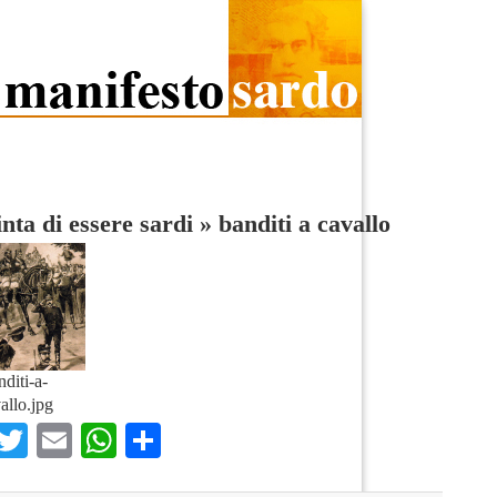
inta di essere sardi
»
banditi a cavallo
nditi-a-
allo.jpg
Facebook
Twitter
Email
WhatsApp
Condividi