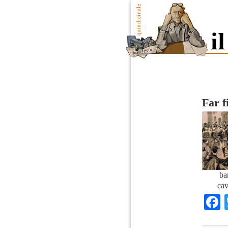
Far f
ba
cav