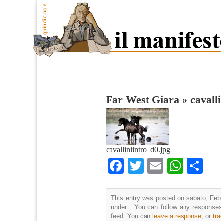
Far West Giara
»
cavall
cavalliniintro_d0.jpg
Facebook
Twitter
Email
What
Co
This entry was posted on sabato, Febb
under . You can follow any responses
feed. You can
leave a response
, or
tr