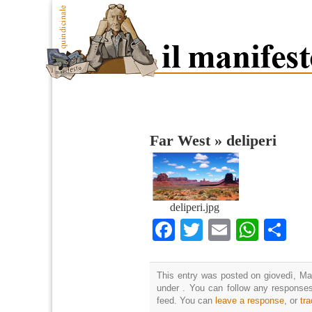
Far West
»
deliperi
deliperi.jpg
Facebook
Twitter
Email
What
Co
This entry was posted on giovedì, Mar
under . You can follow any responses
feed. You can
leave a response
, or
tr