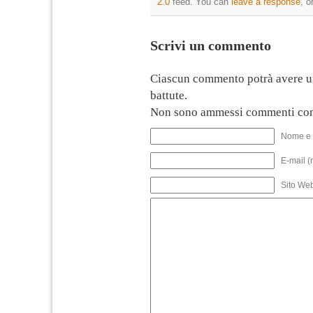
2.0
feed. You can
leave a response
, o
Scrivi un commento
Ciascun commento potrà avere u
battute.
Non sono ammessi commenti con
Nome e 
E-mail (
Sito We