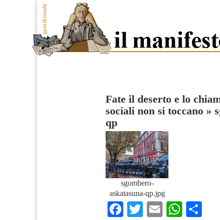
Fate il deserto e lo chiam
sociali non si toccano
»
s
qp
sgombero-
askatasuna-qp.jpg
Facebook
Twitter
Email
What
Co