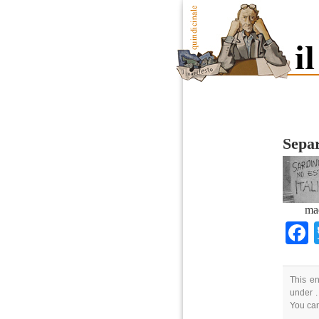
Sepa
ma
This en
under .
You ca