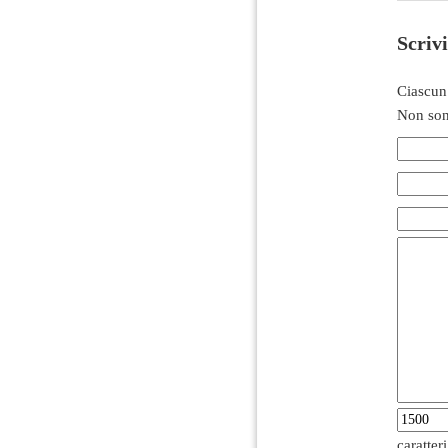
Scriv
Ciascun
Non son
caratter