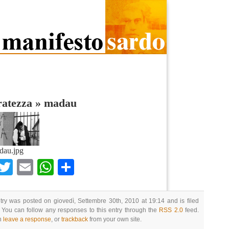
ratezza
»
madau
dau.jpg
Facebook
Twitter
Email
WhatsApp
Condividi
try was posted on giovedì, Settembre 30th, 2010 at 19:14 and is filed
 You can follow any responses to this entry through the
RSS 2.0
feed.
n
leave a response
, or
trackback
from your own site.