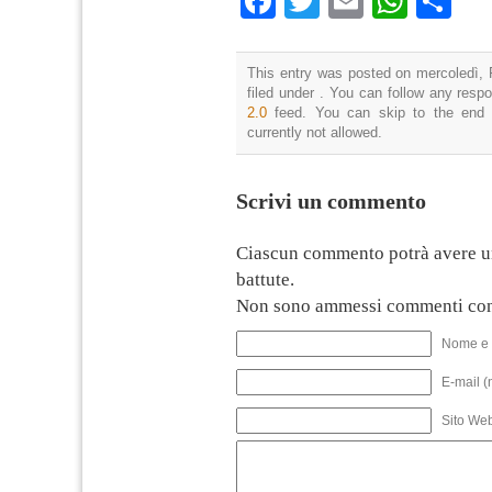
Facebook
Twitter
Email
What
Co
This entry was posted on mercoledì, 
filed under . You can follow any resp
2.0
feed. You can skip to the end 
currently not allowed.
Scrivi un commento
Ciascun commento potrà avere u
battute.
Non sono ammessi commenti con
Nome e 
E-mail (
Sito We