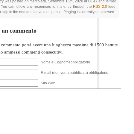
try was posted on mercoledì, Settembre 16th, 2020 at 08:47 and is filed
 You can follow any responses to this entry through the
RSS 2.0
feed.
 skip to the end and leave a response. Pinging is currently not allowed.
i un commento
 commento potrà avere una lunghezza massima di 1500 battute.
o ammessi commenti consecutivi.
Nome e Cognomeobbligatorio
E-mail (non verrà pubblicata) obbligatorio
Sito Web