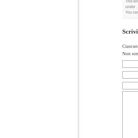
This en
under .
You can
Scriv
Ciascun
Non son