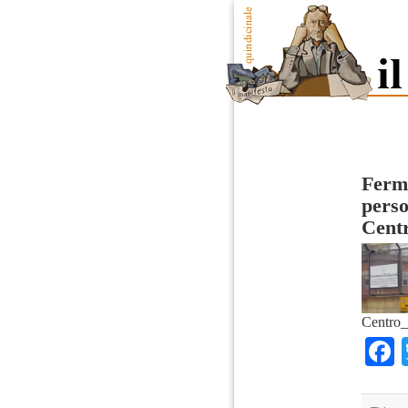
Fermi
perso
Cent
Centro_