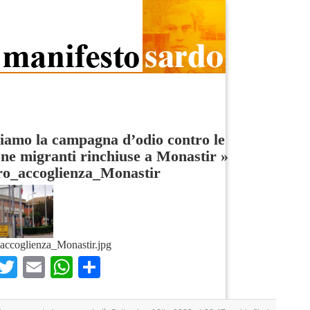
amo la campagna d’odio contro le
ne migranti rinchiuse a Monastir
»
ro_accoglienza_Monastir
accoglienza_Monastir.jpg
Facebook
Twitter
Email
WhatsApp
Condividi