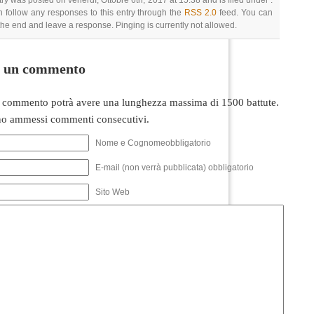
try was posted on venerdì, Ottobre 6th, 2017 at 15:38 and is filed under .
 follow any responses to this entry through the
RSS 2.0
feed. You can
 the end and leave a response. Pinging is currently not allowed.
i un commento
 commento potrà avere una lunghezza massima di 1500 battute.
o ammessi commenti consecutivi.
Nome e Cognomeobbligatorio
E-mail (non verrà pubblicata) obbligatorio
Sito Web