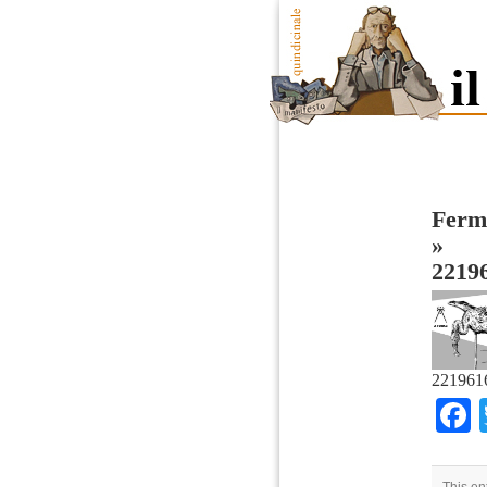
Fermi
»
2219
221961