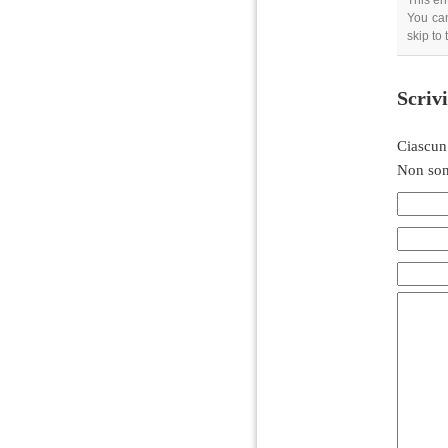
This en
You can
skip to
Scriv
Ciascun
Non son