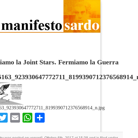
amo la Joint Stars. Fermiamo la Guerra
6163_923930647772711_8199390712376568914_
63_923930647772711_8199390712376568914_n.jpg
Facebook
Twitter
Email
WhatsApp
Condividi