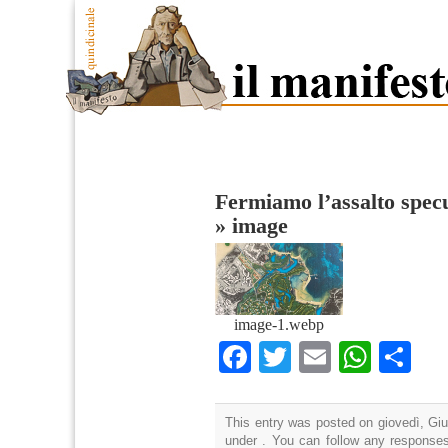
Fermiamo l’assalto spec
»
image
image-1.webp
Facebook
Twitter
Email
What
Co
This entry was posted on giovedì, Giu
under . You can follow any responses