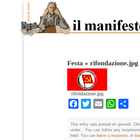
Festa
»
rifondazione.jpg
rifondazione.jpg
Facebook
Twitter
Email
What
Co
This entry was posted on giovedì, Otto
under . You can follow any responses
feed. You can
leave a response
, or
tr