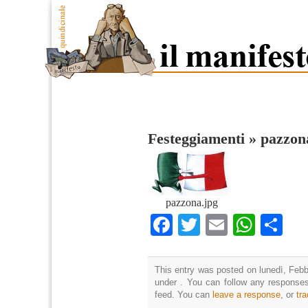
Festeggiamenti
»
pazzon
pazzona.jpg
Facebook
Twitter
Email
What
Co
This entry was posted on lunedì, Febbr
under . You can follow any responses
feed. You can
leave a response
, or
tr