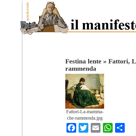
Festina lente
»
Fattori,
rammenda
Fattori-La-mamma-
che-rammenda.jpg
Facebook
Twitter
Email
What
Co