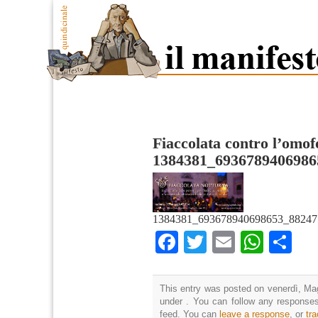
Fiaccolata contro l’omof
1384381_6936789406986
1384381_693678940698653_88247
Facebook
Twitter
Email
What
Co
This entry was posted on venerdì, Mag
under . You can follow any responses
feed. You can
leave a response
, or
tr