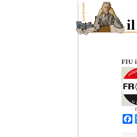
FIU i
f