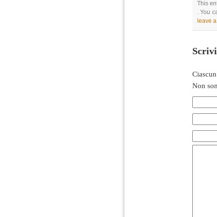
This en
. You c
leave 
Scriv
Ciascun
Non son