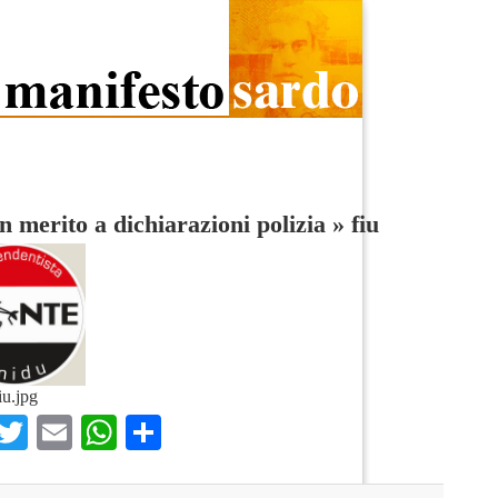
n merito a dichiarazioni polizia
»
fiu
iu.jpg
Facebook
Twitter
Email
WhatsApp
Condividi