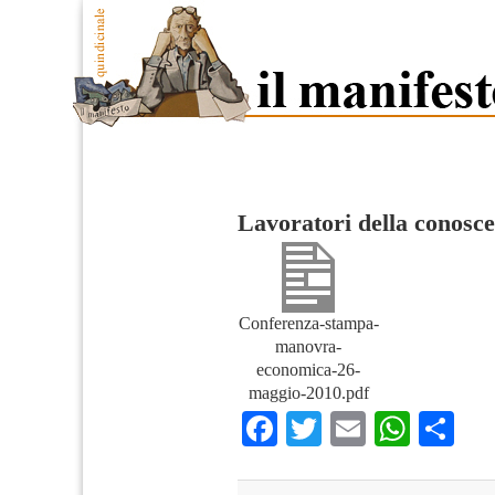
Lavoratori della conosc
Conferenza-stampa-
manovra-
economica-26-
maggio-2010.pdf
Facebook
Twitter
Email
What
Co