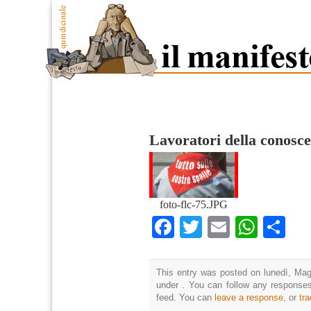
Lavoratori della conosc
foto-flc-75.JPG
Facebook
Twitter
Email
What
Co
This entry was posted on lunedì, Magg
under . You can follow any responses
feed. You can
leave a response
, or
tr