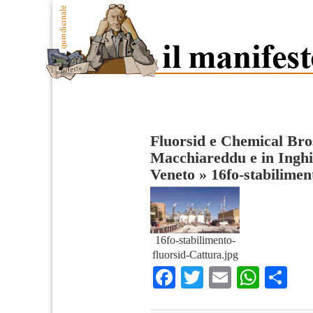
Fluorsid e Chemical Bros
Macchiareddu e in Inghil
Veneto
»
16fo-stabilimen
16fo-stabilimento-
fluorsid-Cattura.jpg
Facebook
Twitter
Email
What
Co