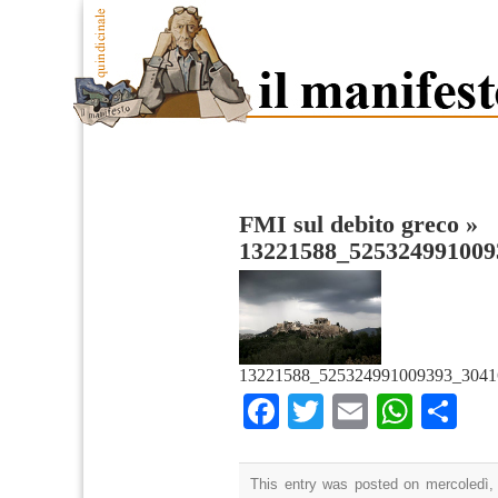
FMI sul debito greco
»
13221588_525324991009
13221588_525324991009393_3041
Facebook
Twitter
Email
What
Co
This entry was posted on mercoledì,