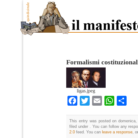
Formalismi costituzional
ligas.jpeg
Facebook
Twitter
Email
What
Co
This entry was posted on domenica, 
filed under . You can follow any resp
2.0
feed. You can
leave a response
, o