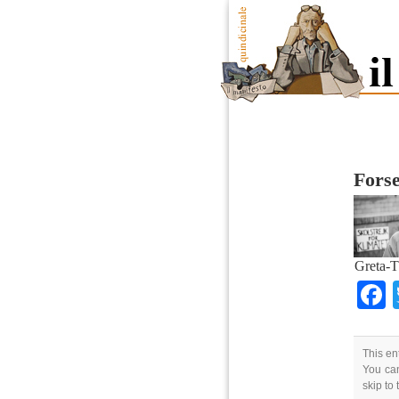
Forse
Greta-T
This en
You can
skip to