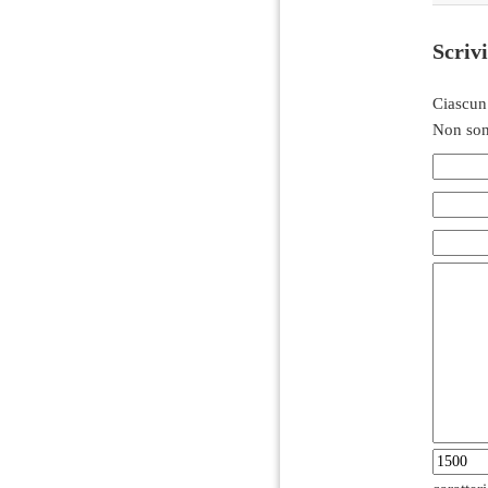
Scriv
Ciascun
Non son