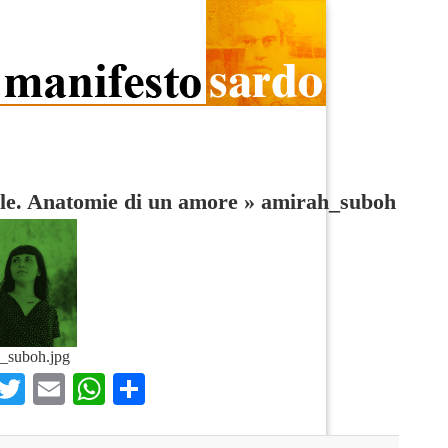
le. Anatomie di un amore
»
amirah_suboh
_suboh.jpg
Facebook
Twitter
Email
WhatsApp
Condividi