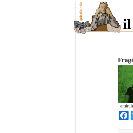
Fragi
amirah