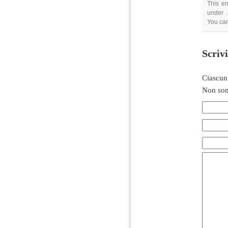
This en
under .
You can
Scriv
Ciascun
Non son