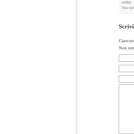
under .
You can
Scriv
Ciascun
Non son