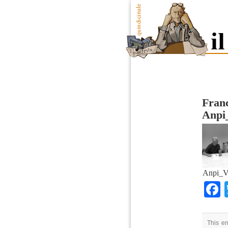
Fran
Anpi
Anpi_Vi
This en