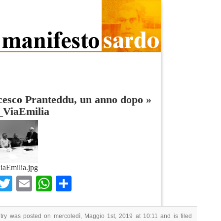
cesco Pranteddu, un anno dopo
»
_ViaEmilia
aEmilia.jpg
Facebook
Twitter
Email
WhatsApp
Condividi
try was posted on mercoledì, Maggio 1st, 2019 at 10:11 and is filed