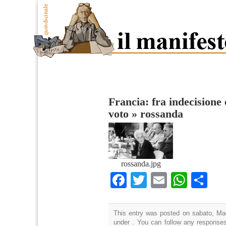
Francia: fra indecisione 
voto
»
rossanda
rossanda.jpg
Facebook
Twitter
Email
What
Co
This entry was posted on sabato, Mag
under . You can follow any responses