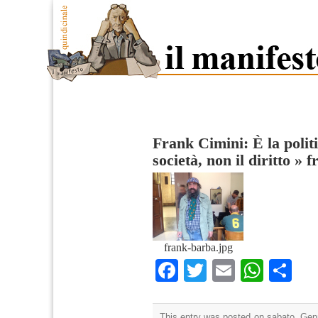
Frank Cimini: È la polit
società, non il diritto
»
f
frank-barba.jpg
Facebook
Twitter
Email
What
Co
This entry was posted on sabato, Genn