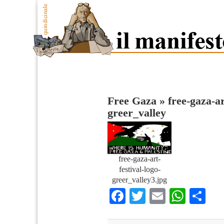
Free Gaza
»
free-gaza-ar
greer_valley
free-gaza-art-
festival-logo-
greer_valley3.jpg
Facebook
Twitter
Email
What
Co