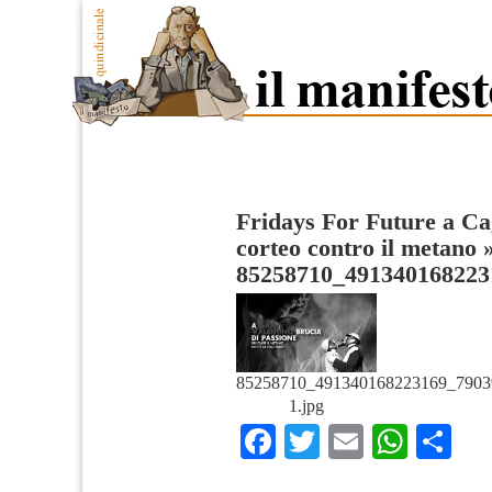
Fridays For Future a Ca
corteo contro il metano
85258710_491340168223
85258710_491340168223169_7903
1.jpg
Facebook
Twitter
Email
What
Co