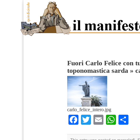
Fuori Carlo Felice con tu
toponomastica sarda
»
c
carlo_felice_intero.jpg
Facebook
Twitter
Email
What
Co