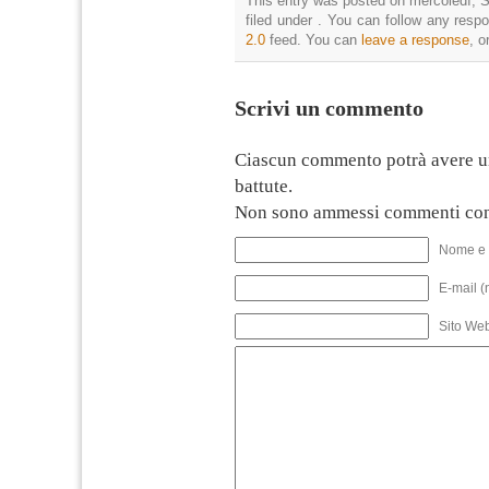
This entry was posted on mercoledì, S
filed under . You can follow any resp
2.0
feed. You can
leave a response
, o
Scrivi un commento
Ciascun commento potrà avere u
battute.
Non sono ammessi commenti con
Nome e 
E-mail (
Sito We