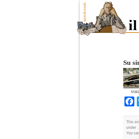
Su s
vora
This en
under .
You ca