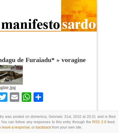
indagu de Furaiadu*
»
voragine
gine.jpg
Facebook
Twitter
Email
WhatsApp
Condividi
try was posted on domenica, Gennaio 31st, 2010 at 20:31 and is filed
 You can follow any responses to this entry through the
RSS 2.0
feed.
n
leave a response
, or
trackback
from your own site.