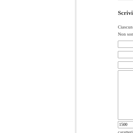
Scriv
Ciascun
Non son
caratter