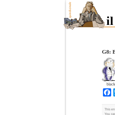
G8: B
black
This en
You can