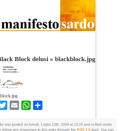
lack Block delusi
»
blackblock.jpg
block.jpg
Facebook
Twitter
Email
WhatsApp
Condividi
try was posted on lunedì, Luglio 13th, 2009 at 15:25 and is filed under .
 follow any responses to this entry through the
RSS 2.0
feed. You can