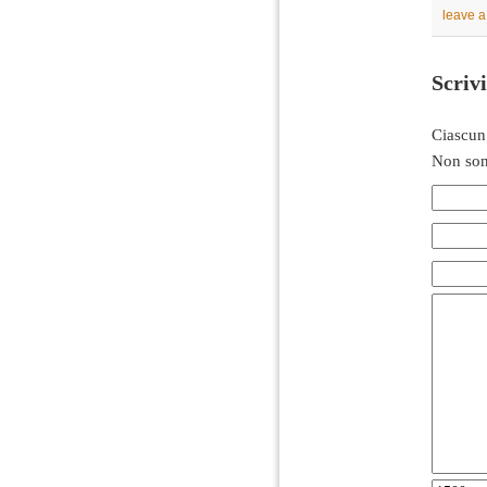
leave 
Scriv
Ciascun
Non son