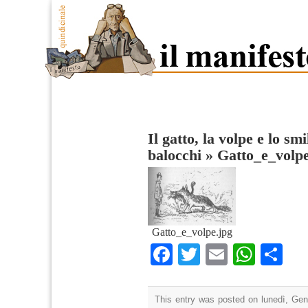
Il gatto, la volpe e lo smi
balocchi
»
Gatto_e_volp
Gatto_e_volpe.jpg
Facebook
Twitter
Email
What
Co
This entry was posted on lunedì, Genn