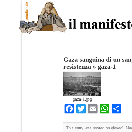
Gaza sanguina di un sang
resistenza
»
gaza-1
gaza-1.jpg
Facebook
Twitter
Email
What
Co
This entry was posted on giovedì, Mag