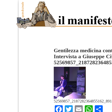
Gentilezza medicina cont
Intervista a Giuseppe Ci
52569857_218728236485
52569857_2187282364855162_891
Facebook
Twitter
Email
What
Co