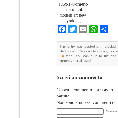
106x-170-cm-the-
museum-of-
modern-art-new-
york.jpg
Facebook
Twitter
Email
What
Co
This entry was posted on mercoledì,
filed under . You can follow any resp
2.0
feed. You can skip to the end 
currently not allowed.
Scrivi un commento
Ciascun commento potrà avere u
battute.
Non sono ammessi commenti con
Nome e 