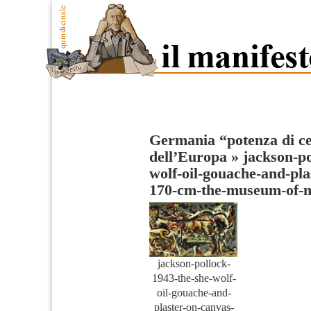
Germania “potenza di cen
dell’Europa
»
jackson-po
wolf-oil-gouache-and-pla
170-cm-the-museum-of-
jackson-pollock-
1943-the-she-wolf-
oil-gouache-and-
plaster-on-canvas-