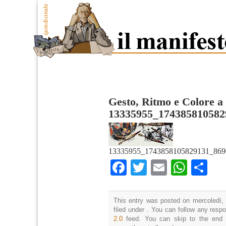
Gesto, Ritmo e Colore a
13335955_174385810582
13335955_1743858105829131_869
Facebook
Twitter
Email
What
Co
This entry was posted on mercoledì,
filed under . You can follow any resp
2.0
feed. You can skip to the end 