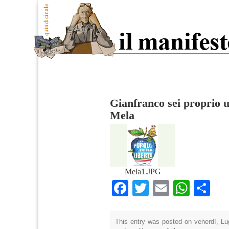
Gianfranco sei proprio
Mela
Mela1.JPG
Facebook
Twitter
Email
What
Co
This entry was posted on venerdì, Lug