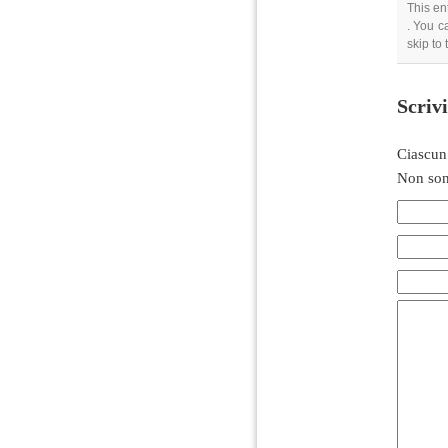
This en
. You c
skip to
Scriv
Ciascun
Non son