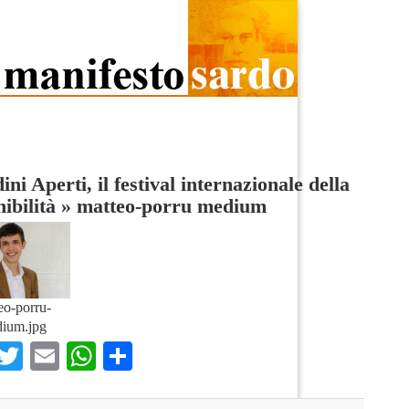
ini Aperti, il festival internazionale della
nibilità
»
matteo-porru medium
eo-porru-
ium.jpg
Facebook
Twitter
Email
WhatsApp
Condividi