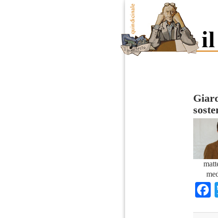
Giard
soste
matt
med