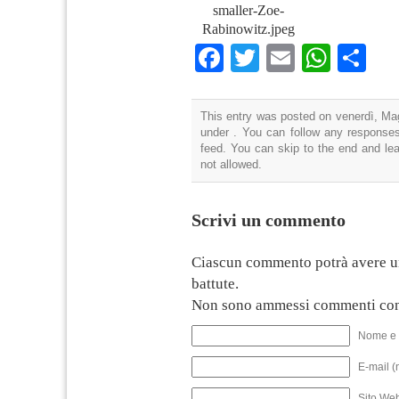
smaller-Zoe-
Rabinowitz.jpeg
Facebook
Twitter
Email
What
Co
This entry was posted on venerdì, Mag
under . You can follow any responses
feed. You can skip to the end and lea
not allowed.
Scrivi un commento
Ciascun commento potrà avere u
battute.
Non sono ammessi commenti con
Nome e 
E-mail (
Sito We